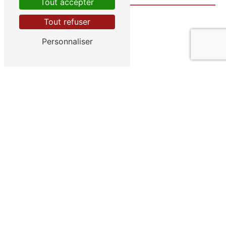
Tout accepter
Tout refuser
Personnaliser
En cochant cette case, j'accepte les conditions
particulières ci-dessous **
Envoyer
** Les données personnelles communiquées sont nécessaires aux
fins de vous contacter et sont enregistrées dans un fichier
informatisé. Elles sont destinées à CLIMAT VENDEE et ses sous-
traitants dans le seul but de répondre à votre message. Les